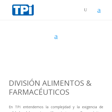
jQuery(function($){ $('.logo_container
a').attr('href','https://www.google.com'); });
DIVISIÓN ALIMENTOS &
FARMACÉUTICOS
En TPI entendemos la complejidad y la exigencia de