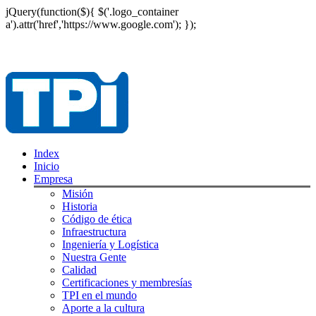
jQuery(function($){ $('.logo_container
a').attr('href','https://www.google.com'); });
Index
Inicio
Empresa
Misión
Historia
Código de ética
Infraestructura
Ingeniería y Logística
Nuestra Gente
Calidad
Certificaciones y membresías
TPI en el mundo
Aporte a la cultura