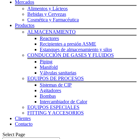
Mercados
Alimentos y Lácteos
Bebidas y Cervezas
Cosmética y Farmacéutica
Productos
ALMACENAMIENTO
Reactores
Recipientes a presión ASME
Estanques de almacenamiento y silos
CONDUCCIÓN DE GASES Y FLUIDOS
Piping
Manifold
Válvulas sanitarias
EQUIPOS DE PROCESOS
Sistemas de CIP
Agitadores
Bombas
Intercambiador de Calor
EQUIPOS ESPECIALES
FITTING Y ACCESORIOS
Clientes
Contacto
Select Page