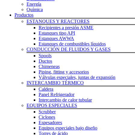
Energía
Química
Productos
ESTANQUES Y REACTORES
Recipientes a presión ASME
Estanques tipo API
Estanques AWWA
Estanques de combustibles líquidos
CONDUCCIÓN DE FLUIDOS Y GASES
Spools
Ductos
Chimeneas
Piping, fitting y accesorios
Válvulas especiales, juntas de expansión
INTERCAMBIO TÉRMICO
Caldera
Panel Refrigerador
Intercambio de calor tubular
EQUIPOS ESPECIALES
Scrubber
Ciclones
Espesadores
Equipos especiales bajo diseño
Torres de ácido