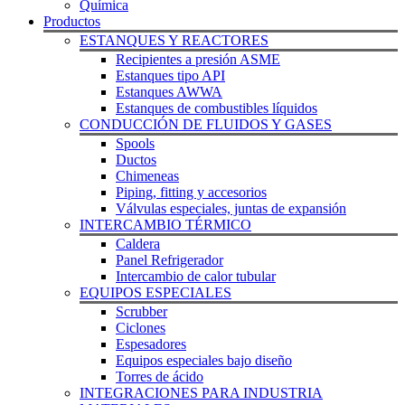
Química
Productos
ESTANQUES Y REACTORES
Recipientes a presión ASME
Estanques tipo API
Estanques AWWA
Estanques de combustibles líquidos
CONDUCCIÓN DE FLUIDOS Y GASES
Spools
Ductos
Chimeneas
Piping, fitting y accesorios
Válvulas especiales, juntas de expansión
INTERCAMBIO TÉRMICO
Caldera
Panel Refrigerador
Intercambio de calor tubular
EQUIPOS ESPECIALES
Scrubber
Ciclones
Espesadores
Equipos especiales bajo diseño
Torres de ácido
INTEGRACIONES PARA INDUSTRIA