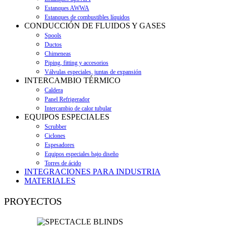
Estanques AWWA
Estanques de combustibles líquidos
CONDUCCIÓN DE FLUIDOS Y GASES
Spools
Ductos
Chimeneas
Piping, fitting y accesorios
Válvulas especiales, juntas de expansión
INTERCAMBIO TÉRMICO
Caldera
Panel Refrigerador
Intercambio de calor tubular
EQUIPOS ESPECIALES
Scrubber
Ciclones
Espesadores
Equipos especiales bajo diseño
Torres de ácido
INTEGRACIONES PARA INDUSTRIA
MATERIALES
PROYECTOS