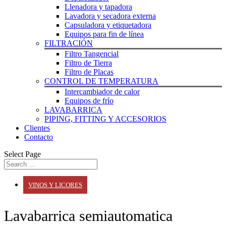
Llenadora y tapadora
Lavadora y secadora externa
Capsuladora y etiquetadora
Equipos para fin de línea
FILTRACIÓN
Filtro Tangencial
Filtro de Tierra
Filtro de Placas
CONTROL DE TEMPERATURA
Intercambiador de calor
Equipos de frío
LAVABARRICA
PIPING, FITTING Y ACCESORIOS
Clientes
Contacto
Select Page
VINOS Y LICORES
Lavabarrica semiautomatica