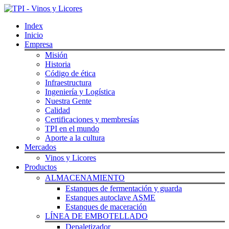
Index
Inicio
Empresa
Misión
Historia
Código de ética
Infraestructura
Ingeniería y Logística
Nuestra Gente
Calidad
Certificaciones y membresías
TPI en el mundo
Aporte a la cultura
Mercados
Vinos y Licores
Productos
ALMACENAMIENTO
Estanques de fermentación y guarda
Estanques autoclave ASME
Estanques de maceración
LÍNEA DE EMBOTELLADO
Depaletizador