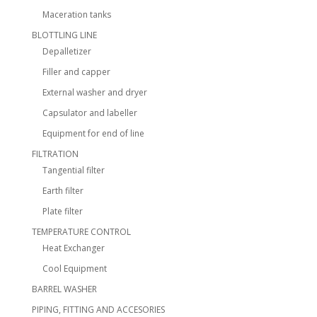
Maceration tanks
BLOTTLING LINE
Depalletizer
Filler and capper
External washer and dryer
Capsulator and labeller
Equipment for end of line
FILTRATION
Tangential filter
Earth filter
Plate filter
TEMPERATURE CONTROL
Heat Exchanger
Cool Equipment
BARREL WASHER
PIPING, FITTING AND ACCESORIES